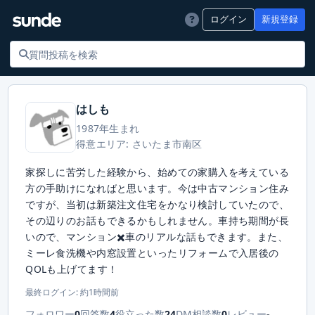
ログイン
新規登録
はしも
1987年生まれ
得意エリア: さいたま市南区
家探しに苦労した経験から、始めての家購入を考えている
方の手助けになればと思います。今は中古マンション住み
ですが、当初は新築注文住宅をかなり検討していたので、
その辺りのお話もできるかもしれません。車持ち期間が長
いので、マンション✖️車のリアルな話もできます。また、
ミーレ食洗機や内窓設置といったリフォームで入居後の
QOLも上げてます！
最終ログイン: 約1時間前
フォロワー
0
回答数
4
役立った数
24
DM相談数
0
レビュー
-