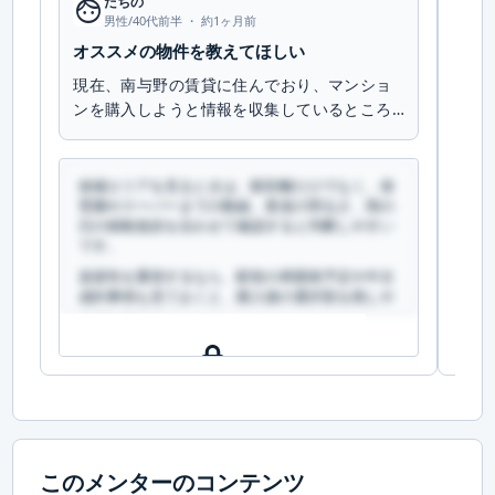
face
たちの
fac
男性/40代前半 ・
約1ヶ月前
オススメの物件を教えてほしい
す
現在、南与野の賃貸に住んでおり、マンショ
今
ンを購入しようと情報を収集しているところ
し
です。 勤務地が新宿の…
る
候補エリアを見るときは、駅距離だけでなく、保
候
育園やスーパーまでの動線、夜道の明るさ、雨の
育
日の移動負担を合わせて確認すると判断しやすい
日
です。
で
資産性を重視するなら、駅前の再開発予定や中古
資
成約事例も見ておくと、購入後の選択肢を残しや
成
すくなります。
す
この回答を読むには会員登録が必要です
こ
（文字数：482文字）
無料で登録して読む
このメンターのコンテンツ