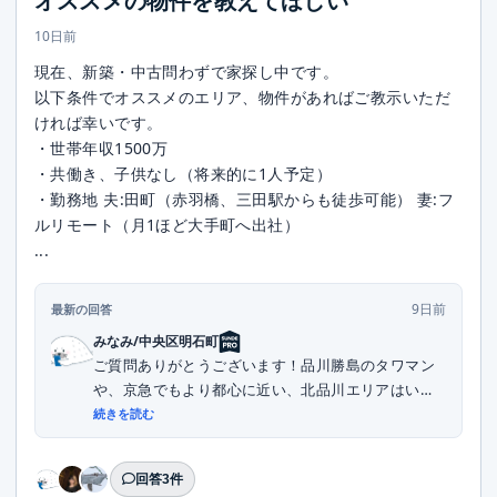
オススメの物件を教えてほしい
10日前
現在、新築・中古問わずで家探し中です。
以下条件でオススメのエリア、物件があればご教示いただ
ければ幸いです。
・世帯年収1500万
・共働き、子供なし（将来的に1人予定）
・勤務地 夫:田町（赤羽橋、三田駅からも徒歩可能） 妻:フ
ルリモート（月1ほど大手町へ出社）
...
9日前
最新の回答
みなみ/中央区明石町
ご質問ありがとうございます！品川勝島のタワマン
や、京急でもより都心に近い、北品川エリアはいか
がでし...
続きを読む
回答3件