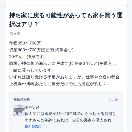
持ち家に戻る可能性があっても家を買う選
択はアリ？
10日前
年収650〜700万
資産600〜700万ほど(株式等含む)
20代女、独身です。
両親が神奈川の海沿いに戸建て(現在築3年ほど)を購入し、
一緒に暮らしています。
いずれは譲り受ける予定がありますが、仕事や交遊の都合
上横浜〜川崎あたりに自分だけの生活拠点が欲しく...
8日前
最新の回答
モモンガ
個人的には両親が15～20年減でいらっしゃる前提と
ナナさんの年齢であれば、自分の拠点を購入される
こ...
続きを読む