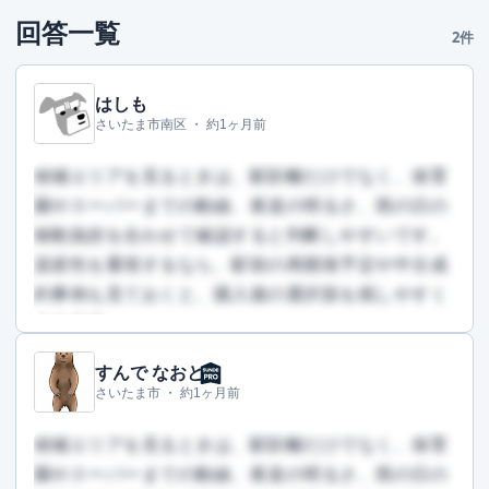
回答一覧
2件
はしも
さいたま市南区 ・
約1ヶ月前
候補エリアを見るときは、駅距離だけでなく、保育
園やスーパーまでの動線、夜道の明るさ、雨の日の
移動負担を合わせて確認すると判断しやすいです。
資産性を重視するなら、駅前の再開発予定や中古成
約事例も見ておくと、購入後の選択肢を残しやすく
なります。
すんで なおと
この回答を読むには会員登録が必要です
さいたま市 ・
約1ヶ月前
（文字数：482文字）
無料で登録して読む
候補エリアを見るときは、駅距離だけでなく、保育
園やスーパーまでの動線、夜道の明るさ、雨の日の