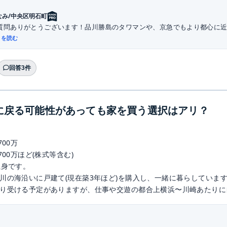
なみ/中央区明石町
質問ありがとうございます！品川勝島のタワマンや、京急でもより都心に近い
きを読む
回答3件
に戻る可能性があっても家を買う選択はアリ？
700万
700万ほど(株式等含む)
独身です。
川の海沿いに戸建て(現在築3年ほど)を購入し、一緒に暮らしていま
り受ける予定がありますが、仕事や交遊の都合上横浜〜川崎あたりに自