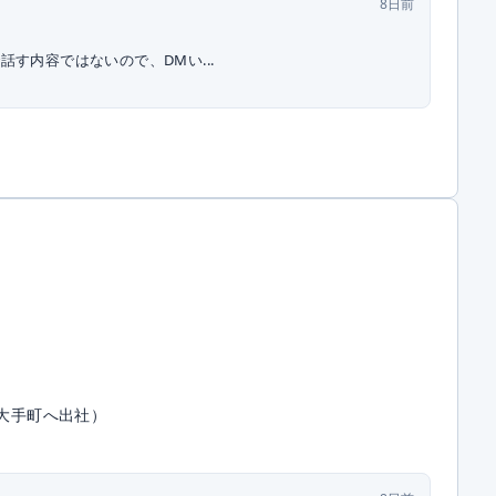
8日前
す内容ではないので、DMい...
ど大手町へ出社）