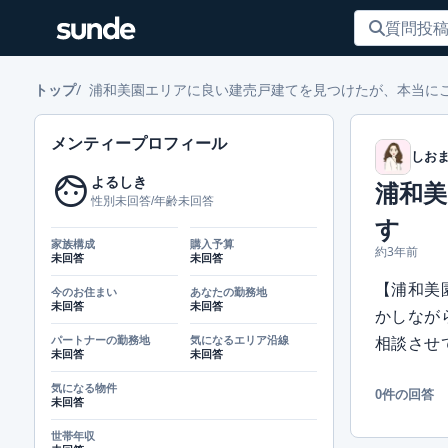
浦和美園エリアに良い建売戸建てを見つけたが、本当に
トップ
メンティープロフィール
しお
face
よるしき
浦和
性別未回答/年齢未回答
す
家族構成
購入予算
約3年前
未回答
未回答
【浦和美
今のお住まい
あなたの勤務地
未回答
未回答
かしなが
パートナーの勤務地
気になるエリア沿線
相談させ
未回答
未回答
気になる物件
0件の回答
未回答
世帯年収