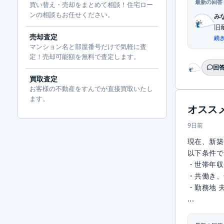
最新の回答
買い替え・売却をまとめて相談！住宅ロー
ンの相談もお任せください。
み
旧
売却査定
続
マンション名と部屋番号だけで気軽に査
定！売却可能額を無料で査定します。
回答
買取査定
お客様の不動産をすんでが直接買取いたし
ます。
オスス
9日前
現在、新築
以下条件で
・世帯年収1
・共働き、
・勤務地 
...