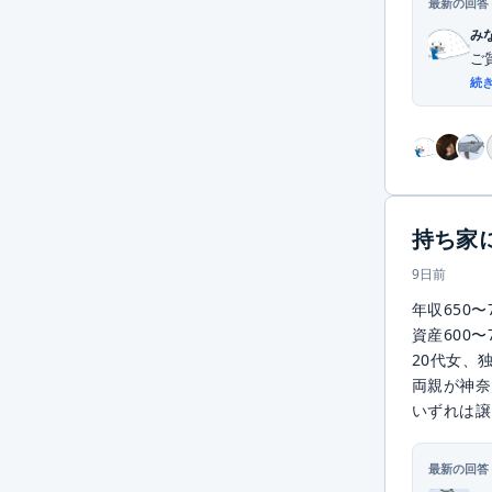
最新の回答
み
ご
続
持ち家
9日前
年収650〜
資産600〜
20代女、
両親が神奈
いずれは譲
最新の回答