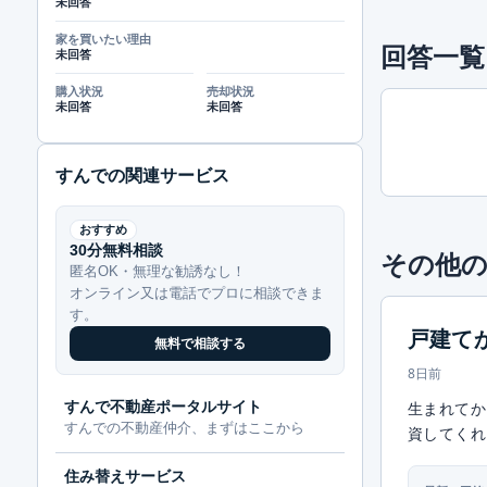
未回答
家を買いたい理由
回答一覧
未回答
購入状況
売却状況
未回答
未回答
すんでの関連サービス
おすすめ
30分無料相談
その他の
匿名OK・無理な勧誘なし！
オンライン又は電話でプロに相談できま
す。
戸建て
無料で相談する
8日前
すんで不動産ポータルサイト
生まれてか
すんでの不動産仲介、まずはここから
資してくれ
住み替えサービス