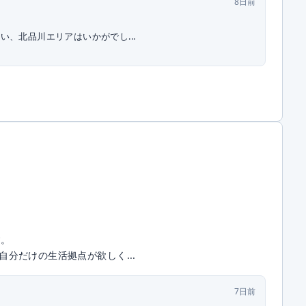
8日前
、北品川エリアはいかがでし...
す。
分だけの生活拠点が欲しく...
7日前