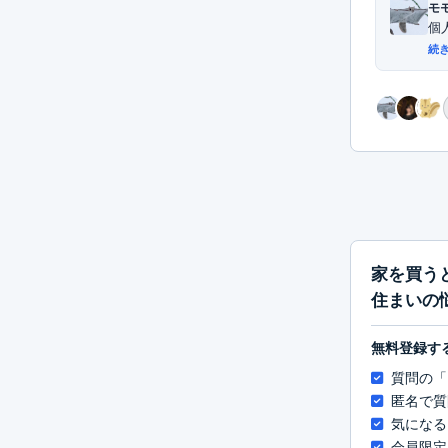
モ
個
続
家を買う
住まいの
無料登録す
質問の「
匿名で質
気になる
会員限定