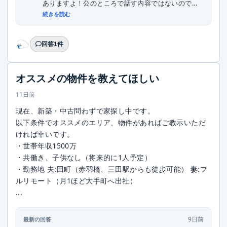
ありますよ！公のところで話す内容ではないので、
DMい...
続きを読む
回答1件
オススメの物件を教えてほしい
11日前
現在、新築・中古問わずで家探し中です。
以下条件でオススメのエリア、物件があればご教示いただ
ければ幸いです。
・世帯年収1500万
・共働き、子供なし（将来的に1人予定）
・勤務地 夫:田町（赤羽橋、三田駅からも徒歩可能） 妻:フ
ルリモート（月1ほど大手町へ出社）
...
9日前
最新の回答