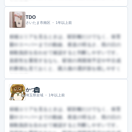
なります。
TDO
この回答を読むには会員登録が必要です
さいたま市南区 ・
1年以上前
（文字数：109文字）
無料で登録して読む
候補エリアを見るときは、駅距離だけでなく、保育
園やスーパーまでの動線、夜道の明るさ、雨の日の
移動負担を合わせて確認すると判断しやすいです。
資産性を重視するなら、駅前の再開発予定や中古成
約事例も見ておくと、購入後の選択肢を残しやすく
なります。
かつ
この回答を読むには会員登録が必要です
埼玉県全域 ・
1年以上前
（文字数：565文字）
無料で登録して読む
候補エリアを見るときは、駅距離だけでなく、保育
園やスーパーまでの動線、夜道の明るさ、雨の日の
移動負担を合わせて確認すると判断しやすいです。