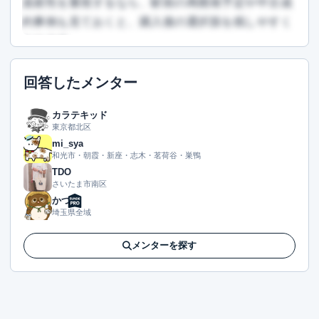
資産性を重視するなら、駅前の再開発予定や中古成
約事例も見ておくと、購入後の選択肢を残しやすく
なります。
この回答を読むには会員登録が必要です
回答したメンター
（文字数：688文字）
無料で登録して読む
カラテキッド
東京都北区
mi_sya
和光市・朝霞・新座・志木・茗荷谷・巣鴨
TDO
さいたま市南区
かつ
埼玉県全域
メンターを探す