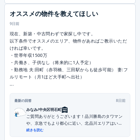
オススメの物件を教えてほしい
9日前
現在、新築・中古問わずで家探し中です。
以下条件でオススメのエリア、物件があればご教示いただ
ければ幸いです。
・世帯年収1500万
・共働き、子供なし（将来的に1人予定）
・勤務地 夫:田町（赤羽橋、三田駅からも徒歩可能） 妻:フ
ルリモート（月1ほど大手町へ出社）
...
8日前
最新の回答
みなみ/中央区明石町
ご質問ありがとうございます！品川勝島のタワマン
や、京急でもより都心に近い、北品川エリアはいか
がでし...
続きを読む