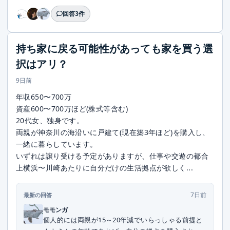
回答3件
持ち家に戻る可能性があっても家を買う選
択はアリ？
9日前
年収650〜700万
資産600〜700万ほど(株式等含む)
20代女、独身です。
両親が神奈川の海沿いに戸建て(現在築3年ほど)を購入し、
一緒に暮らしています。
いずれは譲り受ける予定がありますが、仕事や交遊の都合
上横浜〜川崎あたりに自分だけの生活拠点が欲しく...
7日前
最新の回答
モモンガ
個人的には両親が15～20年減でいらっしゃる前提と