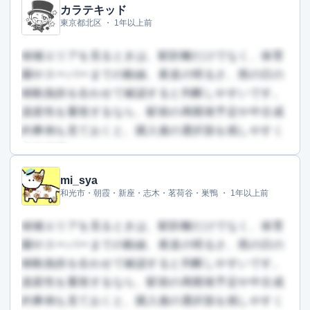
カラテキッド
東京都北区 ・
1年以上前
候補エリアを見るときは、駅距離だけでなく、保育
園やスーパーまでの動線、夜道の明るさ、雨の日の
移動負担を合わせて確認すると判断しやすいです。
資産性を重視するなら、駅前の再開発予定や中古成
約事例も見ておくと、購入後の選択肢を残しやすく
なります。
mi_sya
この回答を読むには会員登録が必要です
和光市・朝霞・新座・志木・茗荷谷・巣鴨 ・
1年以上前
（文字数：1412文字）
無料で登録して読む
候補エリアを見るときは、駅距離だけでなく、保育
園やスーパーまでの動線、夜道の明るさ、雨の日の
移動負担を合わせて確認すると判断しやすいです。
資産性を重視するなら、駅前の再開発予定や中古成
約事例も見ておくと、購入後の選択肢を残しやすく