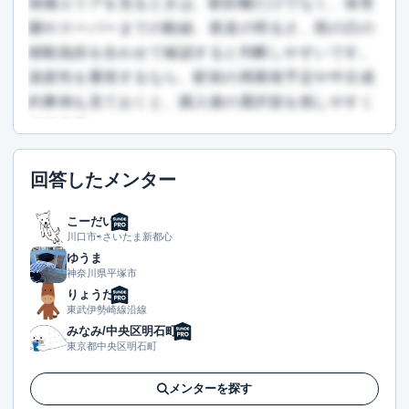
候補エリアを見るときは、駅距離だけでなく、保育
園やスーパーまでの動線、夜道の明るさ、雨の日の
移動負担を合わせて確認すると判断しやすいです。
資産性を重視するなら、駅前の再開発予定や中古成
約事例も見ておくと、購入後の選択肢を残しやすく
なります。
この回答を読むには会員登録が必要です
回答したメンター
（文字数：219文字）
無料で登録して読む
こーだい
川口市⇨さいたま新都心
ゆうま
神奈川県平塚市
りょうた
東武伊勢崎線沿線
みなみ/中央区明石町
東京都中央区明石町
メンターを探す