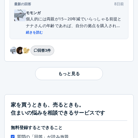
8日前
最新の回答
モモンガ
個人的には両親が15～20年減でいらっしゃる前提と
ナナさんの年齢であれば、自分の拠点を購入される
こ...
続きを読む
回答3件
もっと見る
家を買うときも、売るときも。
住まいの悩みを相談できるサービスです
無料登録するとできること
質問の「回答」が読み放題