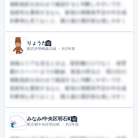
移動負担を合わせて確認すると判断しやすいです。
資産性を重視するなら、駅前の再開発予定や中古成
約事例も見ておくと、購入後の選択肢を残しやすく
なります。
りょうた
この回答を読むには会員登録が必要です
東武伊勢崎線沿線 ・
約2年前
（文字数：608文字）
無料で登録して読む
候補エリアを見るときは、駅距離だけでなく、保育
園やスーパーまでの動線、夜道の明るさ、雨の日の
移動負担を合わせて確認すると判断しやすいです。
資産性を重視するなら、駅前の再開発予定や中古成
約事例も見ておくと、購入後の選択肢を残しやすく
なります。
みなみ/中央区明石町
この回答を読むには会員登録が必要です
東京都中央区明石町 ・
約2年前
（文字数：553文字）
無料で登録して読む