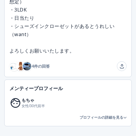
想定）
・3LDK
・日当たり
・シューズインクローゼットがあるとうれしい
（want）
よろしくお願いいたします。
4件の回答
メンティープロフィール
face
もちゃ
女性/30代前半
プロフィールの詳細を見る