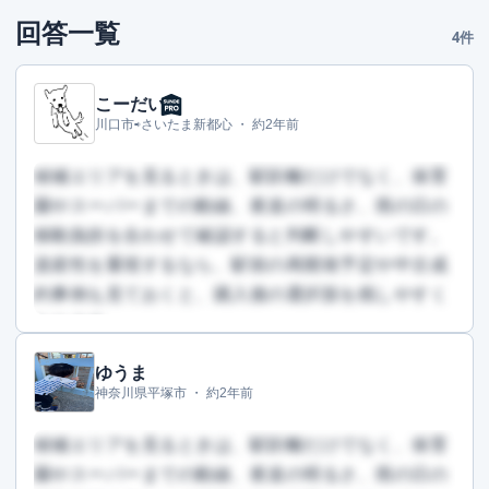
回答一覧
4件
こーだい
川口市⇨さいたま新都心 ・
約2年前
候補エリアを見るときは、駅距離だけでなく、保育
園やスーパーまでの動線、夜道の明るさ、雨の日の
移動負担を合わせて確認すると判断しやすいです。
資産性を重視するなら、駅前の再開発予定や中古成
約事例も見ておくと、購入後の選択肢を残しやすく
なります。
ゆうま
この回答を読むには会員登録が必要です
神奈川県平塚市 ・
約2年前
（文字数：373文字）
無料で登録して読む
候補エリアを見るときは、駅距離だけでなく、保育
園やスーパーまでの動線、夜道の明るさ、雨の日の