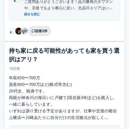
ご質問ありがとうございます！品川勝島のタワマン
や、京急でもより都心に近い、北品川エリアはいか
がでし...
続きを読む
回答3件
持ち家に戻る可能性があっても家を買う選
択はアリ？
10日前
年収650〜700万
資産600〜700万ほど(株式等含む)
20代女、独身です。
両親が神奈川の海沿いに戸建て(現在築3年ほど)を購入し、
一緒に暮らしています。
いずれは譲り受ける予定がありますが、仕事や交遊の都合
上横浜〜川崎あたりに自分だけの生活拠点が欲しく...