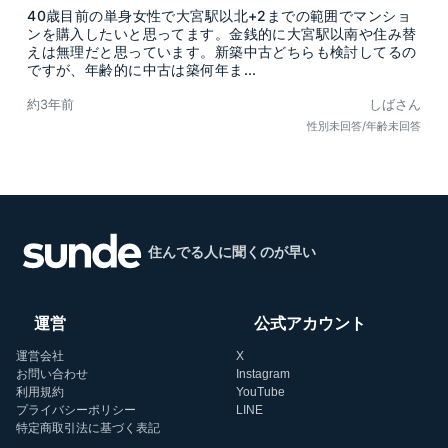
40歳目前の単身女性で大宮駅以北+2までの範囲でマンショ
ンを購入したいと思ってます。金銭的に大宮駅以南や住み替
えは無理だと思っています。新築中古どちらも検討してるの
ですが、年齢的に中古は築何年ま...
約3年前
しばさん
性別未回答/年齢未回答
住んでる人に聞くのが早い
運営
公式アカウント
運営会社
X
お問い合わせ
Instagram
利用規約
YouTube
プライバシーポリシー
LINE
特定商取引法に基づく表記