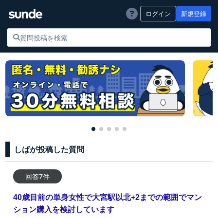
ログイン
新規登録
しばが投稿した質問
回答7件
40歳目前の単身女性で大宮駅以北+2までの範囲でマン
ション購入を検討しています