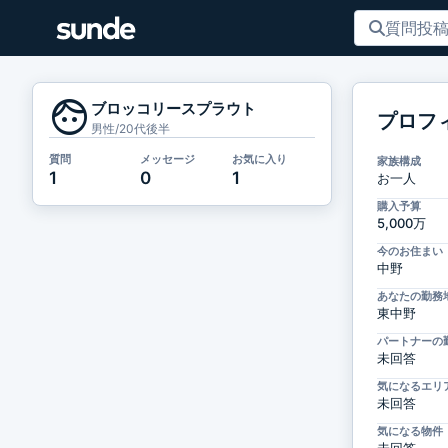
face
ブロッコリースプラウト
プロフ
男性/20代後半
質問
メッセージ
お気に入り
家族構成
1
0
1
お一人
購入予算
5,000万
今のお住まい
中野
あなたの勤務
東中野
パートナーの
未回答
気になるエリ
未回答
気になる物件