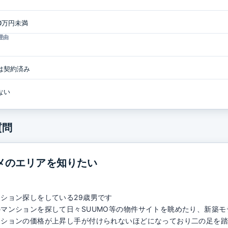
00万円未満
理由
は契約済み
ない
質問
メのエリアを知りたい
ション探しをしている29歳男です
マンションを探して日々SUUMO等の物件サイトを眺めたり、新築
ションの価格が上昇し手が付けられないほどになっており二の足を踏ん