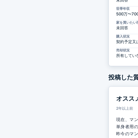
未回答
世帯年収
500万〜7
家を買いたい
未回答
購入状況
契約予定又
売却状況
所有してい
投稿した
オスス
2年以上前
現在、マン
単身者用の
昨今のマン