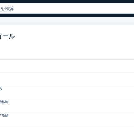
ィール
地
勤務地
ア沿線