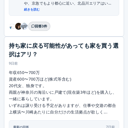
や、京急でもより都心に近い、北品川エリアはいか
がでし...
続きを読む
回答3件
持ち家に戻る可能性があっても家を買う選
択はアリ？
9日前
年収650〜700万
資産600〜700万ほど(株式等含む)
20代女、独身です。
両親が神奈川の海沿いに戸建て(現在築3年ほど)を購入し、
一緒に暮らしています。
いずれは譲り受ける予定がありますが、仕事や交遊の都合
上横浜〜川崎あたりに自分だけの生活拠点が欲しく...
7日前
最新の回答