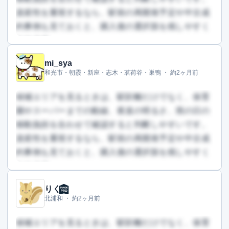
資産性を重視するなら、駅前の再開発予定や中古成
約事例も見ておくと、購入後の選択肢を残しやすく
なります。
mi_sya
この回答を読むには会員登録が必要です
和光市・朝霞・新座・志木・茗荷谷・巣鴨 ・
約2ヶ月前
（文字数：1034文字）
無料で登録して読む
候補エリアを見るときは、駅距離だけでなく、保育
園やスーパーまでの動線、夜道の明るさ、雨の日の
移動負担を合わせて確認すると判断しやすいです。
資産性を重視するなら、駅前の再開発予定や中古成
約事例も見ておくと、購入後の選択肢を残しやすく
なります。
りく
この回答を読むには会員登録が必要です
北浦和 ・
約2ヶ月前
（文字数：487文字）
無料で登録して読む
候補エリアを見るときは、駅距離だけでなく、保育