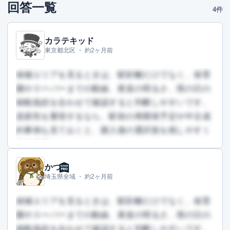
回答一覧
4件
カラテキッド
東京都北区 ・
約2ヶ月前
候補エリアを見るときは、駅距離だけでなく、保育
園やスーパーまでの動線、夜道の明るさ、雨の日の
移動負担を合わせて確認すると判断しやすいです。
資産性を重視するなら、駅前の再開発予定や中古成
約事例も見ておくと、購入後の選択肢を残しやすく
なります。
かつ
この回答を読むには会員登録が必要です
埼玉県全域 ・
約2ヶ月前
（文字数：659文字）
無料で登録して読む
候補エリアを見るときは、駅距離だけでなく、保育
園やスーパーまでの動線、夜道の明るさ、雨の日の
移動負担を合わせて確認すると判断しやすいです。