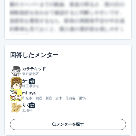
園やスーパーまでの動線、夜道の明るさ、雨の日の
移動負担を合わせて確認すると判断しやすいです。
資産性を重視するなら、駅前の再開発予定や中古成
約事例も見ておくと、購入後の選択肢を残しやすく
なります。
この回答を読むには会員登録が必要です
回答したメンター
（文字数：1402文字）
無料で登録して読む
カラテキッド
東京都北区
かつ
埼玉県全域
mi_sya
和光市・朝霞・新座・志木・茗荷谷・巣鴨
りく
北浦和
メンターを探す