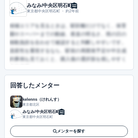
みなみ/中央区明石町
この回答を読むには会員登録が必要です
東京都中央区明石町 ・
約2年前
（文字数：375文字）
無料で登録して読む
候補エリアを見るときは、駅距離だけでなく、保育
園やスーパーまでの動線、夜道の明るさ、雨の日の
移動負担を合わせて確認すると判断しやすいです。
資産性を重視するなら、駅前の再開発予定や中古成
約事例も見ておくと、購入後の選択肢を残しやすく
なります。
この回答を読むには会員登録が必要です
回答したメンター
（文字数：83文字）
無料で登録して読む
kelenns（けれんす）
東京都北区
みなみ/中央区明石町
東京都中央区明石町
メンターを探す