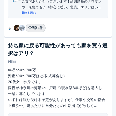
ご質問ありがとうございます！品川勝島のタワマン
や、京急でもより都心に近い、北品川エリアはいか
がでし...
続きを読む
回答3件
持ち家に戻る可能性があっても家を買う選
択はアリ？
9日前
年収650〜700万
資産600〜700万ほど(株式等含む)
20代女、独身です。
両親が神奈川の海沿いに戸建て(現在築3年ほど)を購入し、
一緒に暮らしています。
いずれは譲り受ける予定がありますが、仕事や交遊の都合
上横浜〜川崎あたりに自分だけの生活拠点が欲しく...