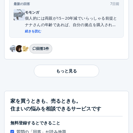
7日前
最新の回答
モモンガ
個人的には両親が15～20年減でいらっしゃる前提と
ナナさんの年齢であれば、自分の拠点を購入される
こ...
続きを読む
回答3件
もっと見る
家を買うときも、売るときも。
住まいの悩みを相談できるサービスです
無料登録するとできること
質問の「回答」が読み放題