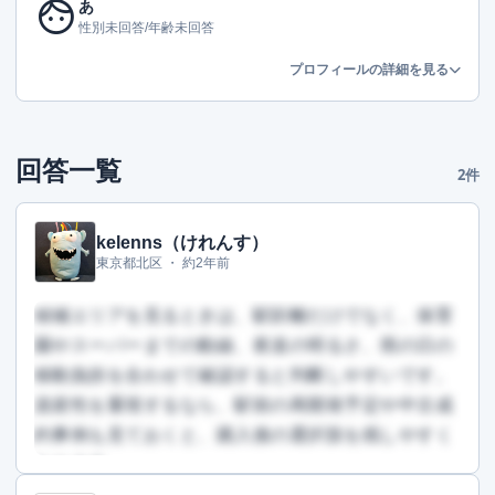
face
あ
性別未回答/年齢未回答
プロフィールの詳細を見る
回答一覧
2件
kelenns（けれんす）
東京都北区 ・
約2年前
候補エリアを見るときは、駅距離だけでなく、保育
園やスーパーまでの動線、夜道の明るさ、雨の日の
移動負担を合わせて確認すると判断しやすいです。
資産性を重視するなら、駅前の再開発予定や中古成
約事例も見ておくと、購入後の選択肢を残しやすく
なります。