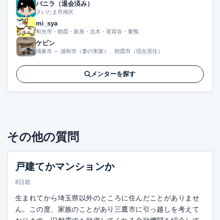
バニラ（退会済み）
さいたま市南区
mi_sya
和光市・朝霞・新座・志木・茗荷谷・巣鴨
ケビン
鴻巣市 ～ 浦和市（妻の実家）、朝霞市（現在居住）
メンターを探す
その他の質問
戸建てかマンションか
8日前
生まれてから埼玉県以外のところに住んだことがありませ
ん。この度、家族のことがあり三鷹市に引っ越しを考えて