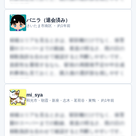
なります。
バニラ（退会済み）
この回答を読むには会員登録が必要です
さいたま市南区 ・
約1年前
（文字数：914文字）
無料で登録して読む
候補エリアを見るときは、駅距離だけでなく、保育
園やスーパーまでの動線、夜道の明るさ、雨の日の
移動負担を合わせて確認すると判断しやすいです。
資産性を重視するなら、駅前の再開発予定や中古成
約事例も見ておくと、購入後の選択肢を残しやすく
なります。
mi_sya
この回答を読むには会員登録が必要です
和光市・朝霞・新座・志木・茗荷谷・巣鴨 ・
約1年前
（文字数：949文字）
無料で登録して読む
候補エリアを見るときは、駅距離だけでなく、保育
園やスーパーまでの動線、夜道の明るさ、雨の日の
移動負担を合わせて確認すると判断しやすいです。