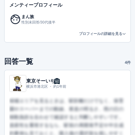
メンティープロフィール
face
まん族
性別未回答/30代後半
プロフィールの詳細を見る
回答一覧
4件
東京そーいち
横浜市港北区 ・
約1年前
候補エリアを見るときは、駅距離だけでなく、保育
園やスーパーまでの動線、夜道の明るさ、雨の日の
移動負担を合わせて確認すると判断しやすいです。
資産性を重視するなら、駅前の再開発予定や中古成
約事例も見ておくと、購入後の選択肢を残しやすく