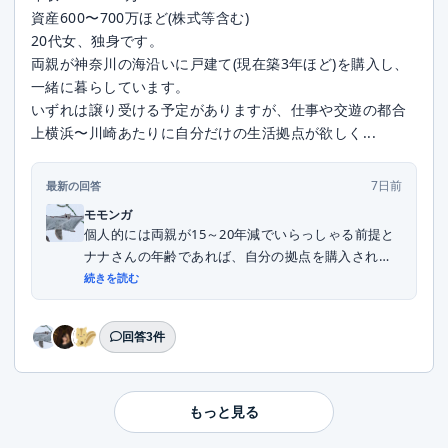
資産600〜700万ほど(株式等含む)
20代女、独身です。
両親が神奈川の海沿いに戸建て(現在築3年ほど)を購入し、
一緒に暮らしています。
いずれは譲り受ける予定がありますが、仕事や交遊の都合
上横浜〜川崎あたりに自分だけの生活拠点が欲しく...
7日前
最新の回答
モモンガ
個人的には両親が15～20年減でいらっしゃる前提と
ナナさんの年齢であれば、自分の拠点を購入される
こ...
続きを読む
回答3件
もっと見る