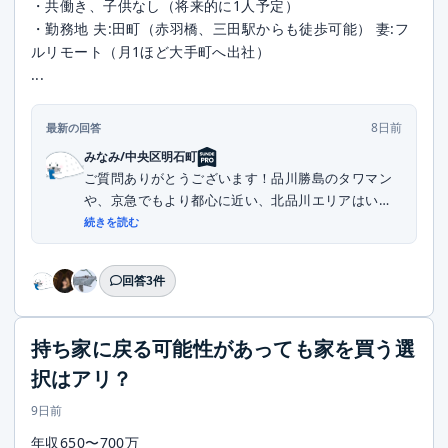
・共働き、子供なし（将来的に1人予定）
・勤務地 夫:田町（赤羽橋、三田駅からも徒歩可能） 妻:フ
ルリモート（月1ほど大手町へ出社）
...
8日前
最新の回答
みなみ/中央区明石町
ご質問ありがとうございます！品川勝島のタワマン
や、京急でもより都心に近い、北品川エリアはいか
がでし...
続きを読む
回答3件
持ち家に戻る可能性があっても家を買う選
択はアリ？
9日前
年収650〜700万