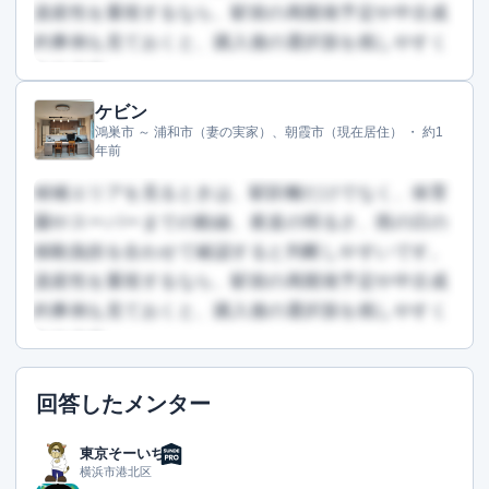
資産性を重視するなら、駅前の再開発予定や中古成
約事例も見ておくと、購入後の選択肢を残しやすく
なります。
ケビン
この回答を読むには会員登録が必要です
鴻巣市 ～ 浦和市（妻の実家）、朝霞市（現在居住） ・
約1
（文字数：816文字）
年前
無料で登録して読む
候補エリアを見るときは、駅距離だけでなく、保育
園やスーパーまでの動線、夜道の明るさ、雨の日の
移動負担を合わせて確認すると判断しやすいです。
資産性を重視するなら、駅前の再開発予定や中古成
約事例も見ておくと、購入後の選択肢を残しやすく
なります。
この回答を読むには会員登録が必要です
回答したメンター
（文字数：925文字）
無料で登録して読む
東京そーいち
横浜市港北区