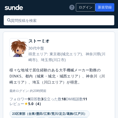
ログイン
新規登録
ストーミオ
30代中盤
得意エリア: 東京都(城北エリア)、神奈川県(川
崎市)、埼玉県(川口市)
様々な地域で居住経験のある大手機械メーカー勤務の
DINKS。都内（城東・城北・城西エリア）、神奈川（川
崎エリア）、埼玉（川口エリア）が得意。
最終ログイン: 約20時間前
フォロワー
9
回答数
3
役立った数
18
DM相談数
11
レビュー
★
5.0（4）
23区東部（台東/墨田/江東/荒川/足立/葛飾/江戸川）