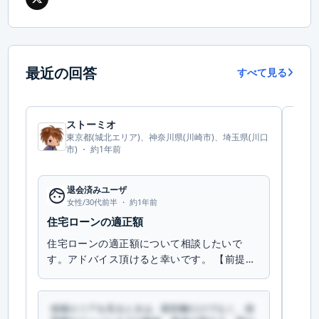
最近の回答
すべて見る
ストーミオ
東京都(城北エリア)、神奈川県(川崎市)、埼玉県(川口
市) ・
約1年前
face
退会済みユーザ
fac
女性/30代前半 ・
約1年前
住宅ローンの適正額
物
住宅ローンの適正額について相談したいで
パ
す。アドバイス頂けると幸いです。 【前提条
討
件】 ・三十代半ばの夫…
内
候補エリアを見るときは、駅距離だけでなく、保
候