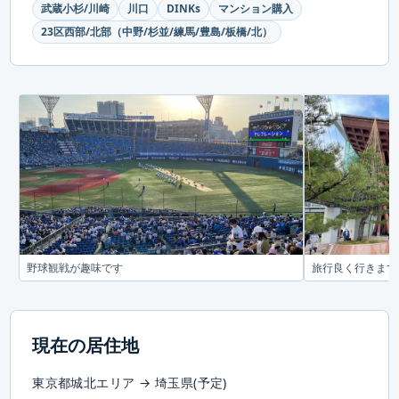
武蔵小杉/川崎
川口
DINKs
マンション購入
23区西部/北部（中野/杉並/練馬/豊島/板橋/北）
野球観戦が趣味です
旅行良く行きます
現在の居住地
東京都城北エリア → 埼玉県(予定)