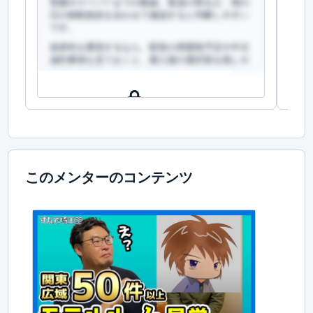
育園やスーパーまでの動線、夜道の明るさ、雨の
育
日の移動負担を合わせて確認すると判断しやすい
日
です。
で
資産性を重視するなら、駅前の再開発予定や中古
資
成約事例も見ておくと、購入後の選択肢を残しや
成
すくなります。
す
この回答を読むには会員登録が必要です
こ
（文字数：869文字）
無料で登録して読む
このメンターのコンテンツ