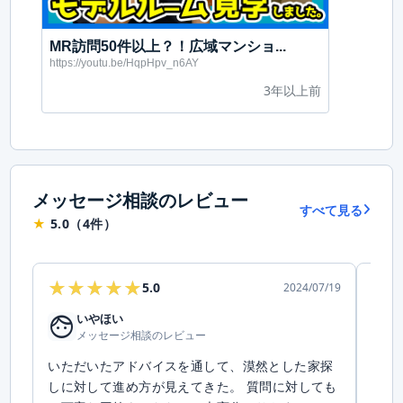
MR訪問50件以上？！広域マンショ...
https://youtu.be/HqpHpv_n6AY
3年以上前
メッセージ相談のレビュー
すべて見る
★
5.0（4件）
★★★★★
★★★★★
★
★
5.0
2024/07/19
face
face
いやほい
メッセージ相談のレビュー
いただいたアドバイスを通して、漠然とした家探
広域
しに対して進め方が見えてきた。 質問に対しても
ミオ