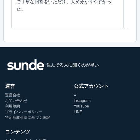
ご丁寧な回答をいただけ、大変分かりやすかっ
の情
た。
も客
した
まし
お願
住んでる人に聞くのが早い
運営
公式アカウント
運営会社
X
お問い合わせ
Instagram
利用規約
YouTube
プライバシーポリシー
LINE
特定商取引法に基づく表記
コンテンツ