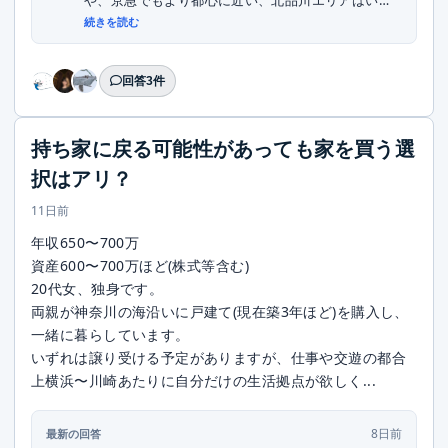
や、京急でもより都心に近い、北品川エリアはいか
がでし...
続きを読む
回答3件
持ち家に戻る可能性があっても家を買う選
択はアリ？
11日前
年収650〜700万
資産600〜700万ほど(株式等含む)
20代女、独身です。
両親が神奈川の海沿いに戸建て(現在築3年ほど)を購入し、
一緒に暮らしています。
いずれは譲り受ける予定がありますが、仕事や交遊の都合
上横浜〜川崎あたりに自分だけの生活拠点が欲しく...
8日前
最新の回答