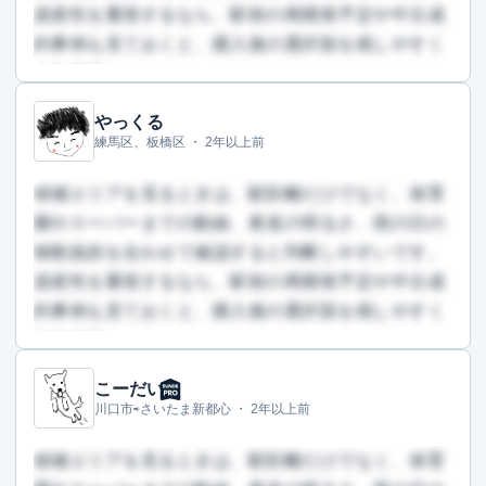
資産性を重視するなら、駅前の再開発予定や中古成
約事例も見ておくと、購入後の選択肢を残しやすく
なります。
やっくる
この回答を読むには会員登録が必要です
練馬区、板橋区 ・
2年以上前
（文字数：378文字）
無料で登録して読む
候補エリアを見るときは、駅距離だけでなく、保育
園やスーパーまでの動線、夜道の明るさ、雨の日の
移動負担を合わせて確認すると判断しやすいです。
資産性を重視するなら、駅前の再開発予定や中古成
約事例も見ておくと、購入後の選択肢を残しやすく
なります。
こーだい
この回答を読むには会員登録が必要です
川口市⇨さいたま新都心 ・
2年以上前
（文字数：740文字）
無料で登録して読む
候補エリアを見るときは、駅距離だけでなく、保育