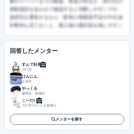
園やスーパーまでの動線、夜道の明るさ、雨の日の
移動負担を合わせて確認すると判断しやすいです。
資産性を重視するなら、駅前の再開発予定や中古成
約事例も見ておくと、購入後の選択肢を残しやすく
なります。
この回答を読むには会員登録が必要です
回答したメンター
（文字数：422文字）
無料で登録して読む
すんで社長
川口市
けんにん
久喜市
やっくる
練馬区、板橋区
こーだい
川口市⇨さいたま新都心
メンターを探す