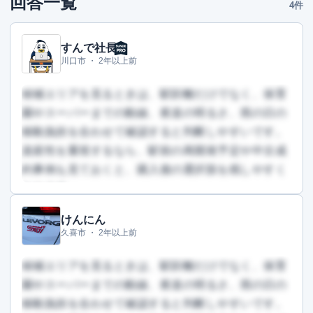
回答一覧
4件
すんで社長
川口市 ・
2年以上前
候補エリアを見るときは、駅距離だけでなく、保育
園やスーパーまでの動線、夜道の明るさ、雨の日の
移動負担を合わせて確認すると判断しやすいです。
資産性を重視するなら、駅前の再開発予定や中古成
約事例も見ておくと、購入後の選択肢を残しやすく
なります。
けんにん
この回答を読むには会員登録が必要です
久喜市 ・
2年以上前
（文字数：268文字）
無料で登録して読む
候補エリアを見るときは、駅距離だけでなく、保育
園やスーパーまでの動線、夜道の明るさ、雨の日の
移動負担を合わせて確認すると判断しやすいです。