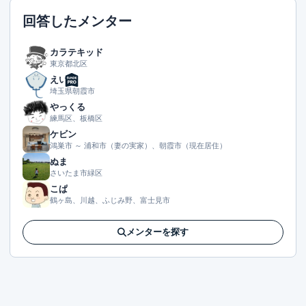
この回答を読むには会員登録が必要です
回答したメンター
（文字数：1533文字）
無料で登録して読む
カラテキッド
東京都北区
えい
埼玉県朝霞市
やっくる
練馬区、板橋区
ケビン
鴻巣市 ～ 浦和市（妻の実家）、朝霞市（現在居住）
ぬま
さいたま市緑区
こぱ
鶴ヶ島、川越、ふじみ野、富士見市
メンターを探す