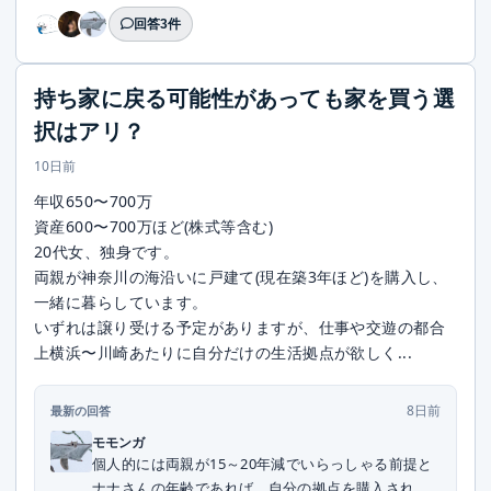
回答3件
持ち家に戻る可能性があっても家を買う選
択はアリ？
10日前
年収650〜700万
資産600〜700万ほど(株式等含む)
20代女、独身です。
両親が神奈川の海沿いに戸建て(現在築3年ほど)を購入し、
一緒に暮らしています。
いずれは譲り受ける予定がありますが、仕事や交遊の都合
上横浜〜川崎あたりに自分だけの生活拠点が欲しく...
8日前
最新の回答
モモンガ
個人的には両親が15～20年減でいらっしゃる前提と
ナナさんの年齢であれば、自分の拠点を購入される