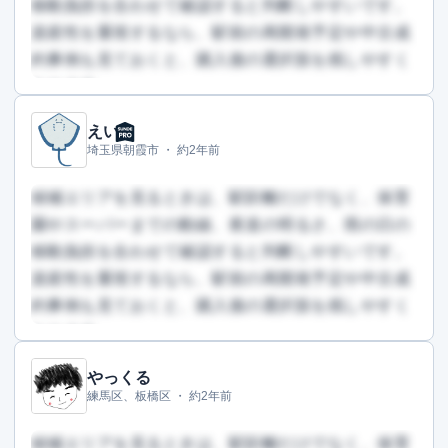
移動負担を合わせて確認すると判断しやすいです。
資産性を重視するなら、駅前の再開発予定や中古成
約事例も見ておくと、購入後の選択肢を残しやすく
なります。
えい
この回答を読むには会員登録が必要です
埼玉県朝霞市 ・
約2年前
（文字数：1682文字）
無料で登録して読む
候補エリアを見るときは、駅距離だけでなく、保育
園やスーパーまでの動線、夜道の明るさ、雨の日の
移動負担を合わせて確認すると判断しやすいです。
資産性を重視するなら、駅前の再開発予定や中古成
約事例も見ておくと、購入後の選択肢を残しやすく
なります。
やっくる
この回答を読むには会員登録が必要です
練馬区、板橋区 ・
約2年前
（文字数：528文字）
無料で登録して読む
候補エリアを見るときは、駅距離だけでなく、保育