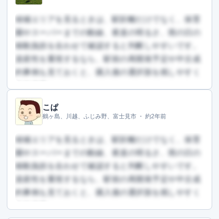
無料で登録して読む
候補エリアを見るときは、駅距離だけでなく、保育
園やスーパーまでの動線、夜道の明るさ、雨の日の
移動負担を合わせて確認すると判断しやすいです。
資産性を重視するなら、駅前の再開発予定や中古成
約事例も見ておくと、購入後の選択肢を残しやすく
なります。
こぱ
この回答を読むには会員登録が必要です
鶴ヶ島、川越、ふじみ野、富士見市 ・
約2年前
（文字数：1217文字）
無料で登録して読む
候補エリアを見るときは、駅距離だけでなく、保育
園やスーパーまでの動線、夜道の明るさ、雨の日の
移動負担を合わせて確認すると判断しやすいです。
資産性を重視するなら、駅前の再開発予定や中古成
約事例も見ておくと、購入後の選択肢を残しやすく
なります。