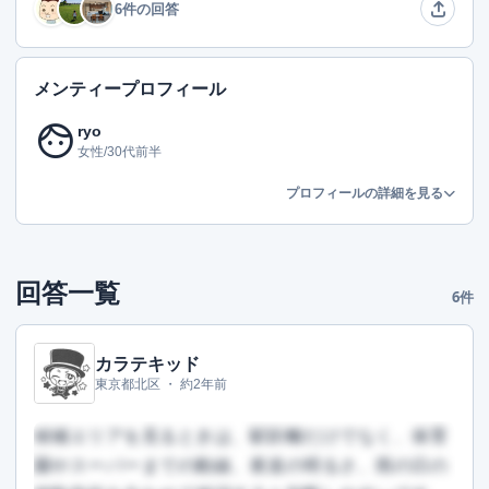
6件の回答
メンティープロフィール
face
ryo
女性/30代前半
プロフィールの詳細を見る
回答一覧
6件
カラテキッド
東京都北区 ・
約2年前
候補エリアを見るときは、駅距離だけでなく、保育
園やスーパーまでの動線、夜道の明るさ、雨の日の