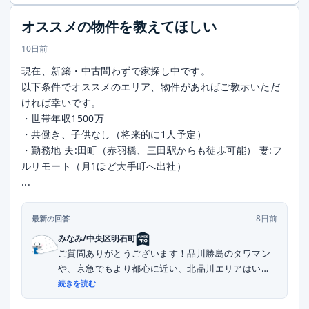
オススメの物件を教えてほしい
10日前
現在、新築・中古問わずで家探し中です。
以下条件でオススメのエリア、物件があればご教示いただ
ければ幸いです。
・世帯年収1500万
・共働き、子供なし（将来的に1人予定）
・勤務地 夫:田町（赤羽橋、三田駅からも徒歩可能） 妻:フ
ルリモート（月1ほど大手町へ出社）
...
8日前
最新の回答
みなみ/中央区明石町
ご質問ありがとうございます！品川勝島のタワマン
や、京急でもより都心に近い、北品川エリアはいか
がでし...
続きを読む