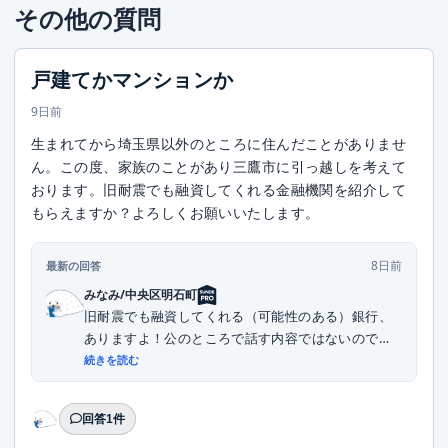
その他の質問
戸建てかマンションか
9日前
生まれてから埼玉県以外のところに住んだことがありませ
ん。この度、家族のことがあり三鷹市に引っ越しを考えて
おります。旧耐震でも融資してくれる金融機関を紹介して
もらえますか？よろしくお願いいたします。
8日前
最新の回答
みなみ/中央区明石町
旧耐震でも融資してくれる（可能性のある）銀行、
ありますよ！公のところで話す内容ではないので、
DMい...
続きを読む
回答1件