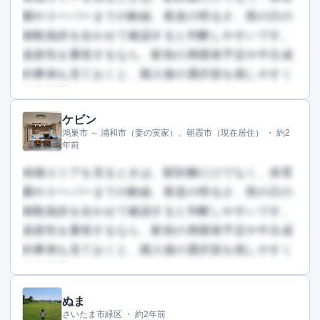
園やスーパーまでの動線、夜道の明るさ、雨の日の
移動負担を合わせて確認すると判断しやすいです。
資産性を重視するなら、駅前の再開発予定や中古成
約事例も見ておくと、購入後の選択肢を残しやすく
なります。
ケビン
この回答を読むには会員登録が必要です
鴻巣市 ～ 浦和市（妻の実家）、朝霞市（現在居住） ・
約2
（文字数：898文字）
年前
無料で登録して読む
候補エリアを見るときは、駅距離だけでなく、保育
園やスーパーまでの動線、夜道の明るさ、雨の日の
移動負担を合わせて確認すると判断しやすいです。
資産性を重視するなら、駅前の再開発予定や中古成
約事例も見ておくと、購入後の選択肢を残しやすく
なります。
ぬま
この回答を読むには会員登録が必要です
さいたま市緑区 ・
約2年前
（文字数：902文字）