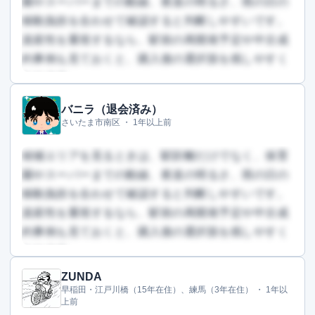
園やスーパーまでの動線、夜道の明るさ、雨の日の
移動負担を合わせて確認すると判断しやすいです。
資産性を重視するなら、駅前の再開発予定や中古成
約事例も見ておくと、購入後の選択肢を残しやすく
なります。
バニラ（退会済み）
この回答を読むには会員登録が必要です
さいたま市南区 ・
1年以上前
（文字数：335文字）
無料で登録して読む
候補エリアを見るときは、駅距離だけでなく、保育
園やスーパーまでの動線、夜道の明るさ、雨の日の
移動負担を合わせて確認すると判断しやすいです。
資産性を重視するなら、駅前の再開発予定や中古成
約事例も見ておくと、購入後の選択肢を残しやすく
なります。
ZUNDA
この回答を読むには会員登録が必要です
早稲田・江戸川橋（15年在住）、練馬（3年在住） ・
1年以
（文字数：784文字）
上前