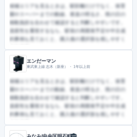
無料で登録して読む
候補エリアを見るときは、駅距離だけでなく、保育
園やスーパーまでの動線、夜道の明るさ、雨の日の
移動負担を合わせて確認すると判断しやすいです。
資産性を重視するなら、駅前の再開発予定や中古成
約事例も見ておくと、購入後の選択肢を残しやすく
なります。
エンだーマン
この回答を読むには会員登録が必要です
東武東上線 志木（新座） ・
1年以上前
（文字数：785文字）
無料で登録して読む
候補エリアを見るときは、駅距離だけでなく、保育
園やスーパーまでの動線、夜道の明るさ、雨の日の
移動負担を合わせて確認すると判断しやすいです。
資産性を重視するなら、駅前の再開発予定や中古成
約事例も見ておくと、購入後の選択肢を残しやすく
なります。
みなみ/中央区明石町