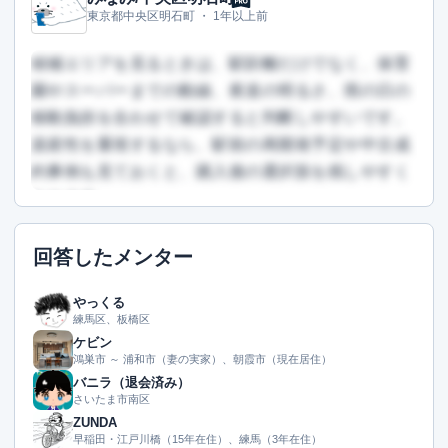
この回答を読むには会員登録が必要です
東京都中央区明石町 ・
1年以上前
（文字数：859文字）
無料で登録して読む
候補エリアを見るときは、駅距離だけでなく、保育
園やスーパーまでの動線、夜道の明るさ、雨の日の
移動負担を合わせて確認すると判断しやすいです。
資産性を重視するなら、駅前の再開発予定や中古成
約事例も見ておくと、購入後の選択肢を残しやすく
なります。
この回答を読むには会員登録が必要です
回答したメンター
（文字数：201文字）
無料で登録して読む
やっくる
練馬区、板橋区
ケビン
鴻巣市 ～ 浦和市（妻の実家）、朝霞市（現在居住）
バニラ（退会済み）
さいたま市南区
ZUNDA
早稲田・江戸川橋（15年在住）、練馬（3年在住）