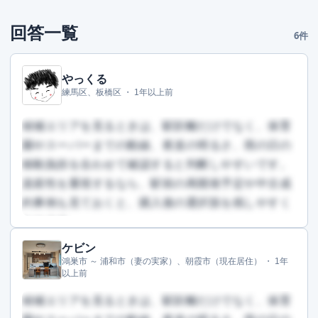
回答一覧
6件
やっくる
練馬区、板橋区 ・
1年以上前
候補エリアを見るときは、駅距離だけでなく、保育
園やスーパーまでの動線、夜道の明るさ、雨の日の
移動負担を合わせて確認すると判断しやすいです。
資産性を重視するなら、駅前の再開発予定や中古成
約事例も見ておくと、購入後の選択肢を残しやすく
なります。
ケビン
この回答を読むには会員登録が必要です
鴻巣市 ～ 浦和市（妻の実家）、朝霞市（現在居住） ・
1年
（文字数：488文字）
以上前
無料で登録して読む
候補エリアを見るときは、駅距離だけでなく、保育