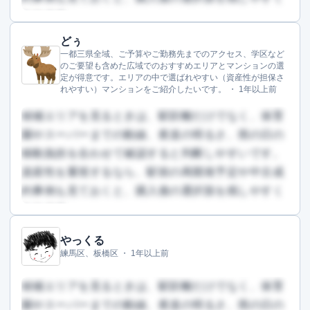
なります。
どぅ
この回答を読むには会員登録が必要です
一都三県全域、ご予算やご勤務先までのアクセス、学区など
（文字数：510文字）
のご要望も含めた広域でのおすすめエリアとマンションの選
定が得意です。エリアの中で選ばれやすい（資産性が担保さ
無料で登録して読む
れやすい）マンションをご紹介したいです。 ・
1年以上前
候補エリアを見るときは、駅距離だけでなく、保育
園やスーパーまでの動線、夜道の明るさ、雨の日の
移動負担を合わせて確認すると判断しやすいです。
資産性を重視するなら、駅前の再開発予定や中古成
約事例も見ておくと、購入後の選択肢を残しやすく
なります。
やっくる
この回答を読むには会員登録が必要です
練馬区、板橋区 ・
1年以上前
（文字数：712文字）
無料で登録して読む
候補エリアを見るときは、駅距離だけでなく、保育
園やスーパーまでの動線、夜道の明るさ、雨の日の