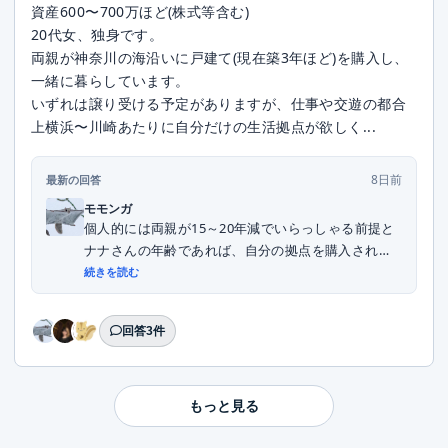
資産600〜700万ほど(株式等含む)
20代女、独身です。
両親が神奈川の海沿いに戸建て(現在築3年ほど)を購入し、
一緒に暮らしています。
いずれは譲り受ける予定がありますが、仕事や交遊の都合
上横浜〜川崎あたりに自分だけの生活拠点が欲しく...
8日前
最新の回答
モモンガ
個人的には両親が15～20年減でいらっしゃる前提と
ナナさんの年齢であれば、自分の拠点を購入される
こ...
続きを読む
回答3件
もっと見る