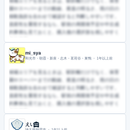
候補エリアを見るときは、駅距離だけでなく、保育
園やスーパーまでの動線、夜道の明るさ、雨の日の
移動負担を合わせて確認すると判断しやすいです。
資産性を重視するなら、駅前の再開発予定や中古成
約事例も見ておくと、購入後の選択肢を残しやすく
なります。
mi_sya
この回答を読むには会員登録が必要です
和光市・朝霞・新座・志木・茗荷谷・巣鴨 ・
1年以上前
（文字数：1156文字）
無料で登録して読む
候補エリアを見るときは、駅距離だけでなく、保育
園やスーパーまでの動線、夜道の明るさ、雨の日の
移動負担を合わせて確認すると判断しやすいです。
資産性を重視するなら、駅前の再開発予定や中古成
約事例も見ておくと、購入後の選択肢を残しやすく
なります。
えい
この回答を読むには会員登録が必要です
埼玉県朝霞市 ・
1年以上前