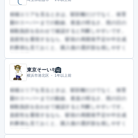
（文字数：644文字）
無料で登録して読む
候補エリアを見るときは、駅距離だけでなく、保育
園やスーパーまでの動線、夜道の明るさ、雨の日の
移動負担を合わせて確認すると判断しやすいです。
資産性を重視するなら、駅前の再開発予定や中古成
約事例も見ておくと、購入後の選択肢を残しやすく
なります。
東京そーいち
この回答を読むには会員登録が必要です
横浜市港北区 ・
1年以上前
（文字数：266文字）
無料で登録して読む
候補エリアを見るときは、駅距離だけでなく、保育
園やスーパーまでの動線、夜道の明るさ、雨の日の
移動負担を合わせて確認すると判断しやすいです。
資産性を重視するなら、駅前の再開発予定や中古成
約事例も見ておくと、購入後の選択肢を残しやすく
なります。