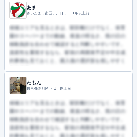
あま
この回答を読むには会員登録が必要です
さいたま市南区、川口市 ・
1年以上前
（文字数：463文字）
無料で登録して読む
候補エリアを見るときは、駅距離だけでなく、保育
園やスーパーまでの動線、夜道の明るさ、雨の日の
移動負担を合わせて確認すると判断しやすいです。
資産性を重視するなら、駅前の再開発予定や中古成
約事例も見ておくと、購入後の選択肢を残しやすく
なります。
わもん
この回答を読むには会員登録が必要です
東京都荒川区 ・
1年以上前
（文字数：514文字）
無料で登録して読む
候補エリアを見るときは、駅距離だけでなく、保育
園やスーパーまでの動線、夜道の明るさ、雨の日の
移動負担を合わせて確認すると判断しやすいです。
資産性を重視するなら、駅前の再開発予定や中古成
約事例も見ておくと、購入後の選択肢を残しやすく