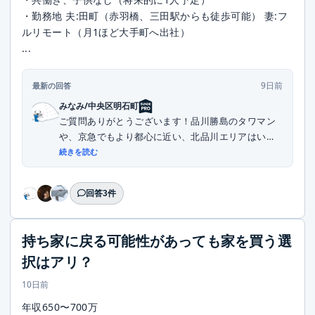
・勤務地 夫:田町（赤羽橋、三田駅からも徒歩可能） 妻:フ
ルリモート（月1ほど大手町へ出社）
...
9日前
最新の回答
みなみ/中央区明石町
ご質問ありがとうございます！品川勝島のタワマン
や、京急でもより都心に近い、北品川エリアはいか
がでし...
続きを読む
回答3件
持ち家に戻る可能性があっても家を買う選
択はアリ？
10日前
年収650〜700万