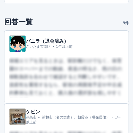
回答一覧
9件
バニラ（退会済み）
さいたま市南区 ・
1年以上前
候補エリアを見るときは、駅距離だけでなく、保育
園やスーパーまでの動線、夜道の明るさ、雨の日の
移動負担を合わせて確認すると判断しやすいです。
資産性を重視するなら、駅前の再開発予定や中古成
約事例も見ておくと、購入後の選択肢を残しやすく
なります。
ケビン
この回答を読むには会員登録が必要です
鴻巣市 ～ 浦和市（妻の実家）、朝霞市（現在居住） ・
1年
（文字数：357文字）
以上前
無料で登録して読む