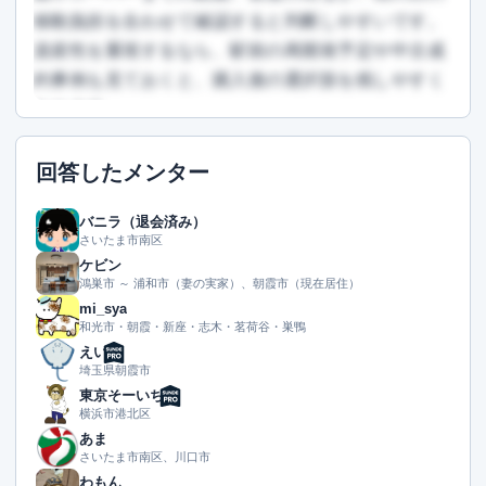
移動負担を合わせて確認すると判断しやすいです。
資産性を重視するなら、駅前の再開発予定や中古成
約事例も見ておくと、購入後の選択肢を残しやすく
なります。
この回答を読むには会員登録が必要です
回答したメンター
（文字数：1137文字）
無料で登録して読む
バニラ（退会済み）
さいたま市南区
ケビン
鴻巣市 ～ 浦和市（妻の実家）、朝霞市（現在居住）
mi_sya
和光市・朝霞・新座・志木・茗荷谷・巣鴨
えい
埼玉県朝霞市
東京そーいち
横浜市港北区
あま
さいたま市南区、川口市
わもん