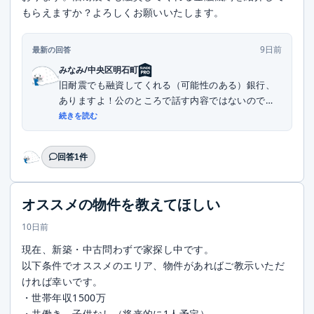
もらえますか？よろしくお願いいたします。
9日前
最新の回答
みなみ/中央区明石町
旧耐震でも融資してくれる（可能性のある）銀行、
ありますよ！公のところで話す内容ではないので、
DMい...
続きを読む
回答1件
オススメの物件を教えてほしい
10日前
現在、新築・中古問わずで家探し中です。
以下条件でオススメのエリア、物件があればご教示いただ
ければ幸いです。
・世帯年収1500万
・共働き、子供なし（将来的に1人予定）