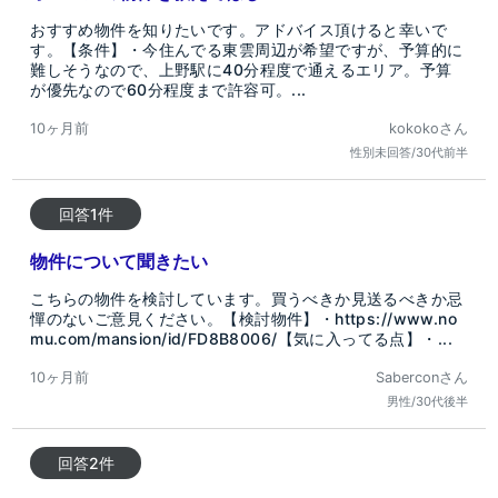
おすすめ物件を知りたいです。アドバイス頂けると幸いで
す。【条件】・今住んでる東雲周辺が希望ですが、予算的に
難しそうなので、上野駅に40分程度で通えるエリア。予算
が優先なので60分程度まで許容可。...
10ヶ月前
kokokoさん
性別未回答/30代前半
回答1件
物件について聞きたい
こちらの物件を検討しています。買うべきか見送るべきか忌
憚のないご意見ください。【検討物件】・https://www.no
mu.com/mansion/id/FD8B8006/【気に入ってる点】・...
10ヶ月前
Saberconさん
男性/30代後半
回答2件