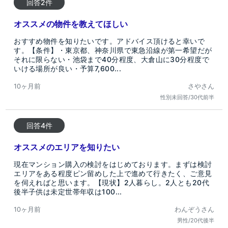
回答2件
オススメの物件を教えてほしい
おすすめ物件を知りたいです。アドバイス頂けると幸いで
す。【条件】・東京都、神奈川県で東急沿線が第一希望だが
それに限らない・池袋まで40分程度、大倉山に30分程度で
いける場所が良い・予算7,600...
10ヶ月前
さやさん
性別未回答/30代前半
回答4件
オススメのエリアを知りたい
現在マンション購入の検討をはじめております。まずは検討
エリアをある程度ピン留めした上で進めて行きたく、ご意見
を伺えればと思います。【現状】2人暮らし。2人とも20代
後半子供は未定世帯年収は100...
10ヶ月前
わんぞうさん
男性/20代後半