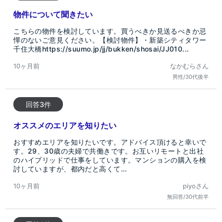
物件について聞きたい
こちらの物件を検討しています。買うべきか見送るべきか忌
憚のないご意見ください。【検討物件】・新築シティタワー
千住大橋https://suumo.jp/jj/bukken/shosai/JJ010...
10ヶ月前
なかむらさん
男性/30代後半
回答3件
オススメのエリアを知りたい
おすすめエリアを知りたいです。アドバイス頂けると幸いで
す。29、30歳の夫婦で共働きです。お互いリモートと出社
のハイブリッドで仕事をしています。マンションの購入を検
討していますが、都内だと高くて...
10ヶ月前
piyoさん
無回答/30代前半