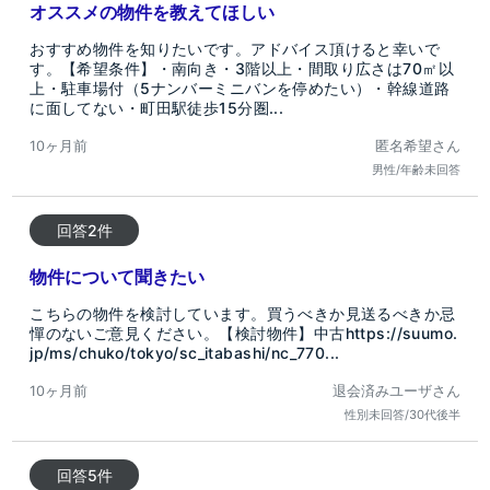
オススメの物件を教えてほしい
おすすめ物件を知りたいです。アドバイス頂けると幸いで
す。【希望条件】・南向き・3階以上・間取り広さは70㎡以
上・駐車場付（5ナンバーミニバンを停めたい）・幹線道路
に面してない・町田駅徒歩15分圏...
10ヶ月前
匿名希望さん
男性/年齢未回答
回答2件
物件について聞きたい
こちらの物件を検討しています。買うべきか見送るべきか忌
憚のないご意見ください。【検討物件】中古https://suumo.
jp/ms/chuko/tokyo/sc_itabashi/nc_770...
10ヶ月前
退会済みユーザさん
性別未回答/30代後半
回答5件