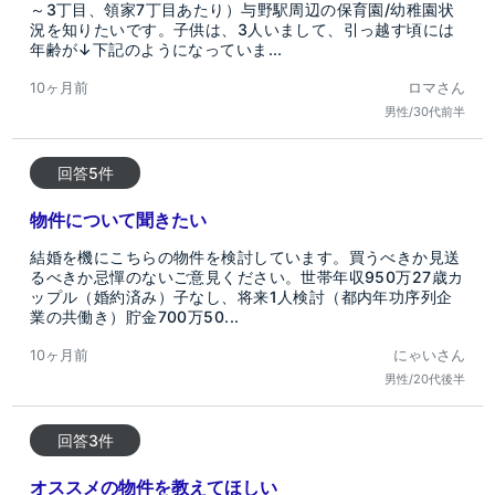
～3丁目、領家7丁目あたり）与野駅周辺の保育園/幼稚園状
況を知りたいです。子供は、3人いまして、引っ越す頃には
年齢が↓下記のようになっていま...
10ヶ月前
ロマさん
男性/30代前半
回答5件
物件について聞きたい
結婚を機にこちらの物件を検討しています。買うべきか見送
るべきか忌憚のないご意見ください。世帯年収950万27歳カ
ップル（婚約済み）子なし、将来1人検討（都内年功序列企
業の共働き）貯金700万50...
10ヶ月前
にゃいさん
男性/20代後半
回答3件
オススメの物件を教えてほしい