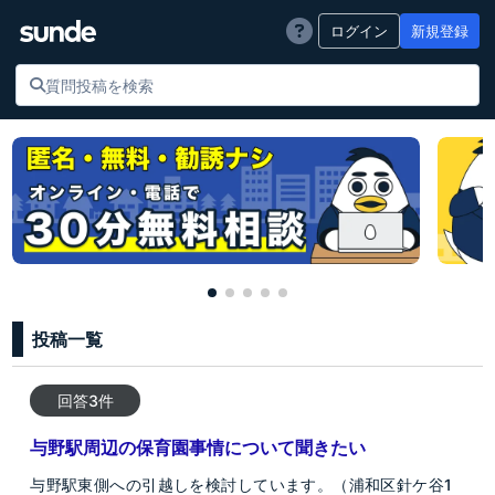
ログイン
新規登録
投稿一覧
回答3件
与野駅周辺の保育園事情について聞きたい
与野駅東側への引越しを検討しています。（浦和区針ケ谷1